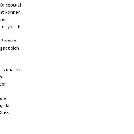
COnceptual
ment können
rer
en typische
 Bereich
gnet sich
ie zunächst
re
der
die
ng der
Klasse