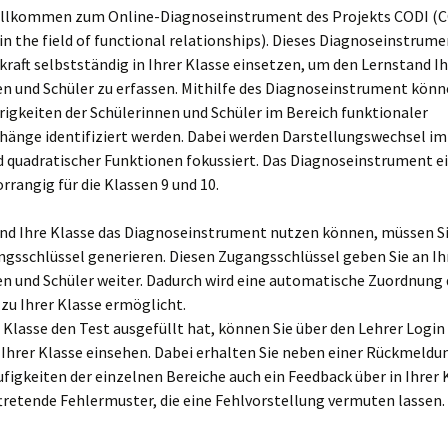
illkommen zum Online-Diagnoseinstrument des Projekts CODI (
s in the field of functional relationships). Dieses Diagnoseinstru
rkraft selbstständig in Ihrer Klasse einsetzen, um den Lernstand Ih
n und Schüler zu erfassen. Mithilfe des Diagnoseinstrument könn
igkeiten der Schülerinnen und Schüler im Bereich funktionaler
nge identifiziert werden. Dabei werden Darstellungswechsel im
d quadratischer Funktionen fokussiert. Das Diagnoseinstrument ei
rangig für die Klassen 9 und 10.
und Ihre Klasse das Diagnoseinstrument nutzen können, müssen S
gsschlüssel generieren. Diesen Zugangsschlüssel geben Sie an Ih
n und Schüler weiter. Dadurch wird eine automatische Zuordnung 
zu Ihrer Klasse ermöglicht.
 Klasse den Test ausgefüllt hat, können Sie über den Lehrer Login 
Ihrer Klasse einsehen. Dabei erhalten Sie neben einer Rückmeldu
igkeiten der einzelnen Bereiche auch ein Feedback über in Ihrer 
tretende Fehlermuster, die eine Fehlvorstellung vermuten lassen.