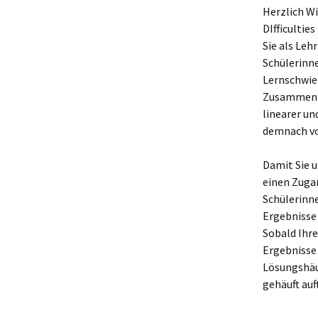
Herzlich W
DIfficultie
Sie als Leh
Schülerinne
Lernschwier
Zusammenhä
linearer un
demnach vor
Damit Sie 
einen Zugan
Schülerinne
Ergebnisse 
Sobald Ihre
Ergebnisse 
Lösungshäuf
gehäuft auf